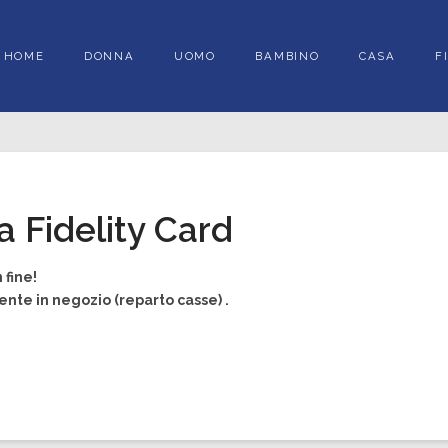
HOME
DONNA
UOMO
BAMBINO
CASA
F
 Fidelity Card
 fine!
mente in negozio (reparto casse) .