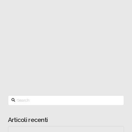
ricerca costante di un rapporto con voi che prima di
essere clienti siete persone, famiglie e vite che si
intrecciano. Lo facciamo da anni e specialmente in
questo momento vogliamo continuare ad esservi
vicini. Per questo abbiamo deciso di attivare per
tutta la durata dell’emergenza Covid 19, un servizio
di consegna …
Read More
Search
Articoli recenti