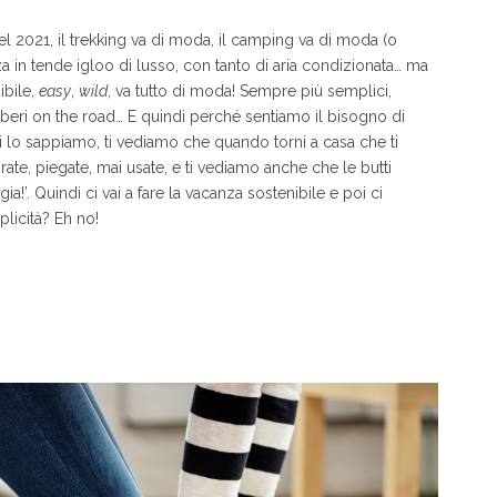
nel 2021, il trekking va di moda, il camping va di moda (o
 in tende igloo di lusso, con tanto di aria condizionata… ma
ibile,
easy
,
wild
, va tutto di moda! Sempre più semplici,
iberi on the road… E quindi perché sentiamo il bisogno di
oi lo sappiamo, ti vediamo che quando torni a casa che ti
irate, piegate, mai usate, e ti vediamo anche che le butti
a!’. Quindi ci vai a fare la vacanza sostenibile e poi ci
licità? Eh no!