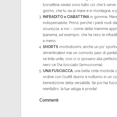
borsettina serale sono tutto ciò che ti se
giorno, che tu sia al mare e in montagna, e 
INFRADITO o CIABATTINA
in gomma. Mare,
indispensabile. Primo perché i piedi nudi 
sicurezza, e noi – come delle mamme appren
Ipanema, ad esempio, che ha reso le infrad
a meno.
SHORTS
morbidissimi, anche un po’ sportiv
dimenticatevi mai un comodo paio di pantalo
se tinta unita, così ci si sposano alla perfe
nero ce l’ha bocciato l’armocromia).
UNA FUSCIACCA
, una bella cinta morbida d
ordine con l’outfit diurno e notturno in un co
benedizione della versatilità. Se poi hai fus
nient’altro: la tua valigia è pronta!
Commenti