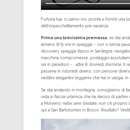
Fortuna tua, ci siamo noi, pronte a fornirti una lis
dell’impacchettamento pre-vacanza.
Prima una brevissima premessa
: se stai an
almeno 8/9 ore in spiaggia – con o senza paus
discovery spiaggia (tipico in Sardegna: navigat
macchina compromesse, posteggio assolutament
sei in paradiso) – , altre 8 dovresti dormirle, t
passerai in ristoranti diversi, con persone diver
vestitini elegantini leggerini che hai in valigia,
Se stai andando in montagna, consigliamo di fare
vista in faccia un’amica che ha deciso di partire
a Molveno, nelle sere d’estate, non c’è proprio
qui a San Bartolomeo in Bosco. Risultato? Vestiti