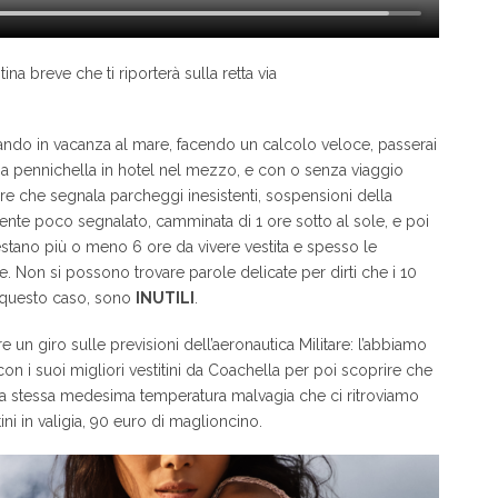
tina breve che ti riporterà sulla retta via
dando in vacanza al mare, facendo un calcolo veloce, passerai
a pennichella in hotel nel mezzo, e con o senza viaggio
ore che segnala parcheggi inesistenti, sospensioni della
e poco segnalato, camminata di 1 ore sotto al sole, e poi
i restano più o meno 6 ore da vivere vestita e spesso le
se. Non si possono trovare parole delicate per dirti che i 10
 in questo caso, sono
INUTILI
.
 un giro sulle previsioni dell’aeronautica Militare: l’abbiamo
 con i suoi migliori vestitini da Coachella per poi scoprire che
 la stessa medesima temperatura malvagia che ci ritroviamo
ni in valigia, 90 euro di maglioncino.