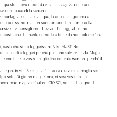
rve in questo nuovo mood da vacanza
easy
. Zainetto per il
per non spaccarti la schiena.
 montagna, collina, ovunque, la ciabatta in gomma è
stanno benissimo, ma non sono proprio il massimo della
sive – vi consigliamo di evitarli. Poi oggi abbiamo
ito così incredibilmente comode e belle da non poterne fare
i, basta che siano leggerissimi. Altro MUST. Non
ncini corti e leggeri perché possono salvarvi la vita. Meglio
zione con tutte le vostre magliettine colorate (sempre perché il
a legare in vita. Se hai una fusciacca e una maxi-maglia sei in
lpo solo. Di giorno magliettona, di sera vestitino. La
ciacca, maxi-maglia e foulard, GIOISCI, non hai bisogno di