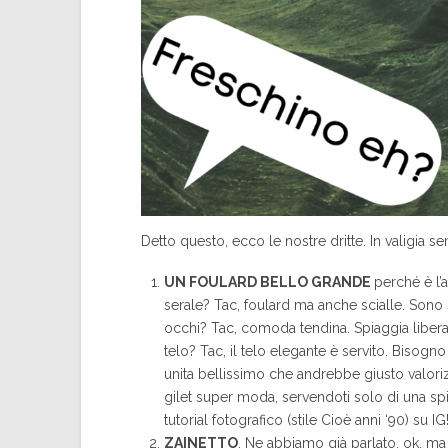
Detto questo, ecco le nostre dritte. In valigia s
UN FOULARD BELLO GRANDE
perché è l’
serale? Tac, foulard ma anche scialle. Sono s
occhi? Tac, comoda tendina. Spiaggia libera
telo? Tac, il telo elegante è servito. Bisogn
unita bellissimo che andrebbe giusto valoriz
gilet super moda, servendoti solo di una spi
tutorial fotografico (stile Cioè anni ‘90) su IG!
ZAINETTO
. Ne abbiamo già parlato, ok, ma 